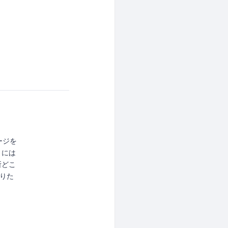
ージを
きには
所どこ
知りた