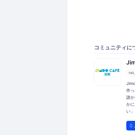
コミュニティに
Ji
14
Ji
作っ
誰か
かに
い」