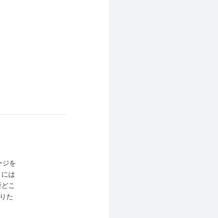
ージを
きには
所どこ
知りた