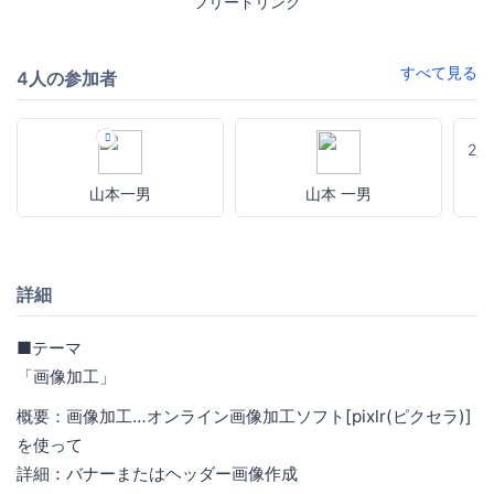
フリードリンク
すべて見る
4人の参加者
2
山本一男
山本 一男
詳細
■テーマ
「画像加工」
概要：画像加工…オンライン画像加工ソフト[pixlr(ピクセラ)]
を使って
詳細：バナーまたはヘッダー画像作成